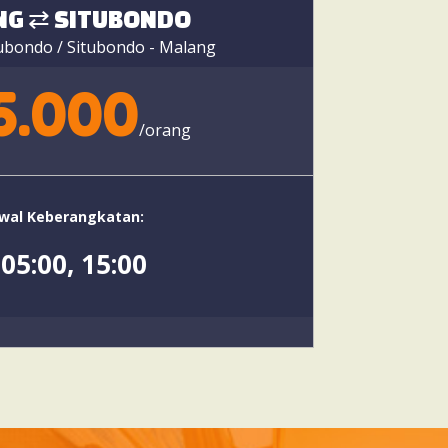
NG ⇄ SITUBONDO
ubondo / Situbondo - Malang
5.000
/orang
wal Keberangkatan:
05:00, 15:00