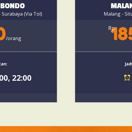
UBONDO
MALA
 Surabaya (Via Tol)
Malang - Sit
0
18
Rp
/orang
tan:
Jad
00, 22:00