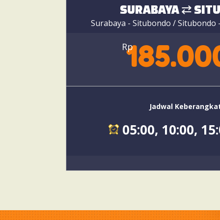
SURABAYA ⇄ SIT
Surabaya - Situbondo / Situbondo -
185.00
Rp
Jadwal Keberangka
05:00, 10:00, 15: